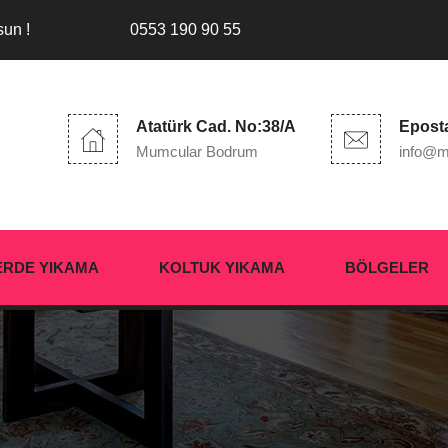
sun !
0553 190 90 55
Atatürk Cad. No:38/A
Epost
Mumcular Bodrum
info@m
ERDE YIKAMA
KOLTUK YIKAMA
BÖLGELER