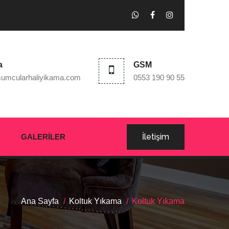
a
GSM
umcularhaliyikama.com
0553 190 90 55
İletişim
GALERILER
Ana Sayfa
Koltuk Yıkama
Koltuk Yıkama